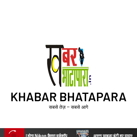
KHABAR BHATAPARA
सबसे तेज़ – सबसे आगे
 होगा Nikon कैमरा वर्कशॉप
अरुण छाबड़ा बंटी हुए दादासाहेब फाल्के भारत गौ