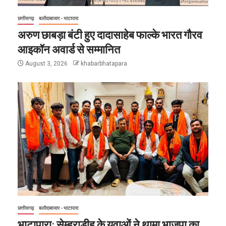
छत्तीसगढ़
बलौदाबाजार - भाटापारा
अरुण छाबड़ा बंटी हुए दादासाहेब फाल्के भारत गौरव
आइकॉन अवार्ड से सम्मानित
August 3, 2026
khabarbhatapara
छत्तीसगढ़
बलौदाबाजार - भाटापारा
भाटापारा: सेम्हराडीह के युवाओं ने थामा भाजपा का